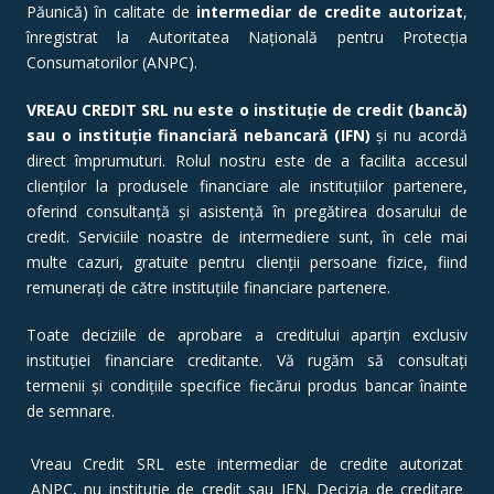
Păunică) în calitate de
intermediar de credite autorizat
,
înregistrat la Autoritatea Națională pentru Protecția
Consumatorilor (ANPC).
VREAU CREDIT SRL nu este o instituție de credit (bancă)
sau o instituție financiară nebancară (IFN)
și nu acordă
direct împrumuturi. Rolul nostru este de a facilita accesul
clienților la produsele financiare ale instituțiilor partenere,
oferind consultanță și asistență în pregătirea dosarului de
credit. Serviciile noastre de intermediere sunt, în cele mai
multe cazuri, gratuite pentru clienții persoane fizice, fiind
remunerați de către instituțiile financiare partenere.
Toate deciziile de aprobare a creditului aparțin exclusiv
instituției financiare creditante. Vă rugăm să consultați
termenii și condițiile specifice fiecărui produs bancar înainte
de semnare.
Vreau Credit SRL este intermediar de credite autorizat
ANPC, nu instituție de credit sau IFN. Decizia de creditare