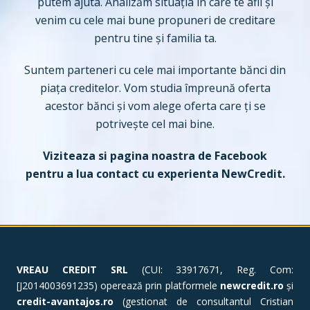
putem ajuta. Analizăm situația în care te afli și
venim cu cele mai bune propuneri de creditare
pentru tine și familia ta.
Suntem parteneri cu cele mai importante bănci din
piața creditelor. Vom studia împreună oferta
acestor bănci și vom alege oferta care ți se
potrivește cel mai bine.
Viziteaza si pagina noastra de
Facebook
pentru a lua contact cu experienta NewCredit.
VREAU CREDIT SRL
(CUI: 33917671, Reg. Com:
[J2014003691235) operează prin platformele
newcredit.ro
și
credit-avantajos.ro
(gestionat de consultantul Cristian