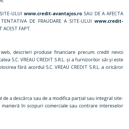
e;
 SITE-ULUI
www.credit-avantajos.ro
SAU DE A AFECTA
O TENTATIVA DE FRAUDARE A SITE-ULUI
www.credit-
T ACEST FAPT.
 web, descrieri produse financiare precum: credit nevoi
tatea S.C. VREAU CREDIT S.R.L. și a furnizorilor săi și este
Folosirea fără acordul S.C. VREAU CREDIT S.R.L. a oricăror
ul de a descărca sau de a modifica parțial sau integral site-
lta manieră în scopuri comerciale sau contrare intereselor