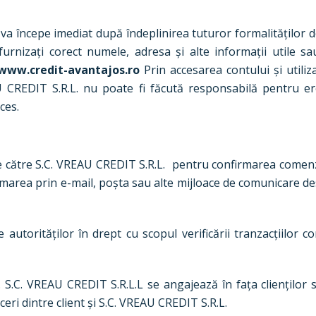
va începe imediat după îndeplinirea tuturor formalităților de
furnizați corect numele, adresa și alte informații utile s
www.credit-avantajos.ro
Prin accesarea contului și utili
U CREDIT S.R.L. nu poate fi făcută responsabilă pentru eror
ces.
 către S.C. VREAU CREDIT S.R.L. pentru confirmarea comenzi
ormarea prin e-mail, poșta sau alte mijloace de comunicare des
torităților în drept cu scopul verificării tranzacțiilor c
le. S.C. VREAU CREDIT S.R.L.L se angajează în fața cliențil
aceri dintre client și S.C. VREAU CREDIT S.R.L.