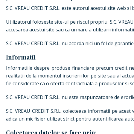
S.C. VREAU CREDIT S.R.L. este autorul acestui site web si 
Utilizatorul foloseste site-ul pe riscul propriu, S.C. VRE
accesarea acestui site sau ca urmare a utilizarii informatii
S.C. VREAU CREDIT S.R.L. nu acorda nici un fel de garantie p
Informatii
Informatiile despre produse financiare precum credit nevo
realitatii de la momentul inscrierii lor pe site sau al actu
fie considerate ca o oferta contractuala a produselor si se
S.C. VREAU CREDIT S.R.L. nu este raspunzatoare de erorile
S.C. VREAU CREDIT S.R.L. colecteaza informatii pe acest w
adica un mic fisier utilizat strict pentru autentificarea auto
Colectarea datelor se face prin: