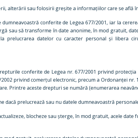
, alterării sau folosirii greșite a informațiilor care se află î
le dumneavoastră conferite de Legea 677/2001, iar la cere
teargă sau să transforme în date anonime, în mod gratuit, dat
la prelucrarea datelor cu caracter personal și libera cir
drepturile conferite de Legea nr. 677/2001 privind protecția
365/2002 privind comerțul electronic, precum a Ordonanței nr.
ioare. Printre aceste drepturi se numără (enumerarea neavând 
rme dacă prelucrează sau nu datele dumneavoastră personale,
 actualizeze, blocheze sau șterge, în mod gratuit, acele date