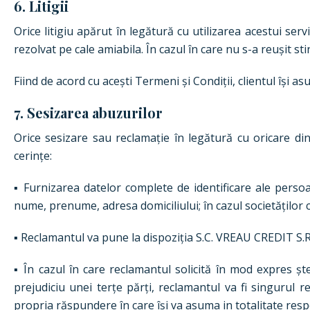
6. Litigii
Orice litigiu apărut în legătură cu utilizarea acestui serv
rezolvat pe cale amiabila. În cazul în care nu s-a reușit 
Fiind de acord cu acești Termeni și Condiții, clientul își as
7. Sesizarea abuzurilor
Orice sesizare sau reclamație în legătură cu oricare di
cerințe:
▪ Furnizarea datelor complete de identificare ale persoa
nume, prenume, adresa domiciliului; în cazul societăților 
▪ Reclamantul va pune la dispoziția S.C. VREAU CREDIT S.R.L
▪ În cazul în care reclamantul solicită în mod expres șt
prejudiciu unei terțe părți, reclamantul va fi singurul 
propria răspundere în care își va asuma in totalitate resp