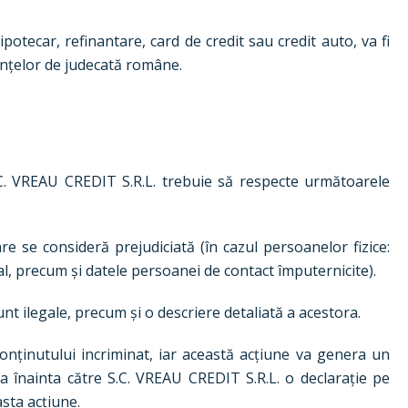
ipotecar, refinantare, card de credit sau credit auto, va fi
tanțelor de judecată române.
S.C. VREAU CREDIT S.R.L. trebuie să respecte următoarele
e se consideră prejudiciată (în cazul persoanelor fizice:
al, precum și datele persoanei de contact împuternicite).
unt ilegale, precum și o descriere detaliată a acestora.
conținutului incriminat, iar această acțiune va genera un
va înainta către S.C. VREAU CREDIT S.R.L. o declarație pe
sta acțiune.