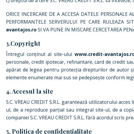
c) dreptul de a cere S.C. VREAU CREDIT S.R.L. să înceteze
ORICE INCERCARE DE A ACCESA DATELE PERSONALE A
PERFORMANTELE SERVERULUI PE CARE RULEAZA SI
avantajos.ro
SI VA PUNE IN MISCARE CERCETAREA PENA
3.Copyright
Întregul conținut al site-ului
www.credit-avantajos.r
personale, credit ipotecar, refinantare, card de credit sau
apărat de legea pentru protecția drepturilor de autor și 
elemente enumerate mai sus se pedepsește conform legil
4. Accesul la site
S.C. VREAU CREDIT S.R.L. garantează utilizatorului acces lim
ul, de a reproduce parțial sau integral site-ul, de a cop
companiei S.C. VREAU CREDIT S.R.L. fără acordul scris preal
5. Politica de confidențialitate