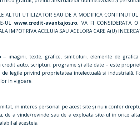
, în mod gratuit, prelucrarea datelor dumneavoastră personal
LE ALTUI UTILIZATOR SAU DE A MODIFICA CONTINUTUL
TE-UL
www.credit-avantajos.ro
, VA FI CONSIDERATA 
LA IMPOTRIVA ACELUIA SAU ACELORA CARE A(U) INCERCA
o
– imagini, texte, grafice, simboluri, elemente de grafică
 credit auto, scripturi, programe și alte date – este proprie
de legile privind proprietatea intelectuală si industrială. 
or in vigoare.
itat, în interes personal, pe acest site și nu îi confer drept
ia, de a vinde/revinde sau de a exploata site-ul in orice a
abil al acesteia.