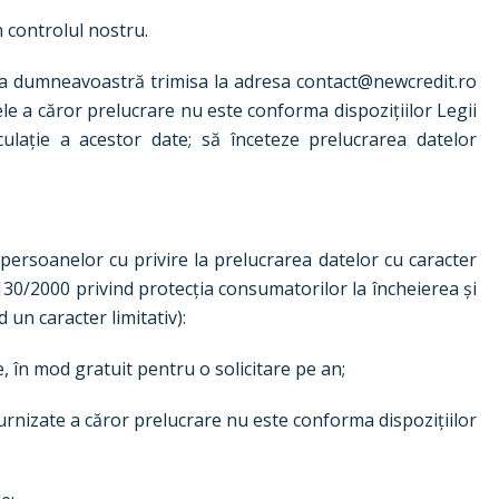
n controlul nostru.
rea dumneavoastră trimisa la adresa contact@newcredit.ro
ele a căror prelucrare nu este conforma dispozițiilor Legii
culație a acestor date; să înceteze prelucrarea datelor
 persoanelor cu privire la prelucrarea datelor cu caracter
 130/2000 privind protecția consumatorilor la încheierea și
un caracter limitativ):
 în mod gratuit pentru o solicitare pe an;
 furnizate a căror prelucrare nu este conforma dispozițiilor