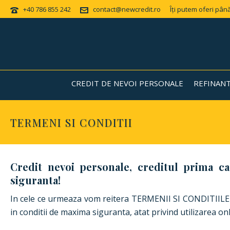
+40 786 855 242
contact@newcredit.ro
Îți putem oferi până
CREDIT DE NEVOI PERSONALE
REFINAN
TERMENI SI CONDITII
Credit nevoi personale, creditul prima ca
siguranta!
In cele ce urmeaza vom reitera TERMENII SI CONDITIILE util
in conditii de maxima siguranta, atat privind utilizarea onl