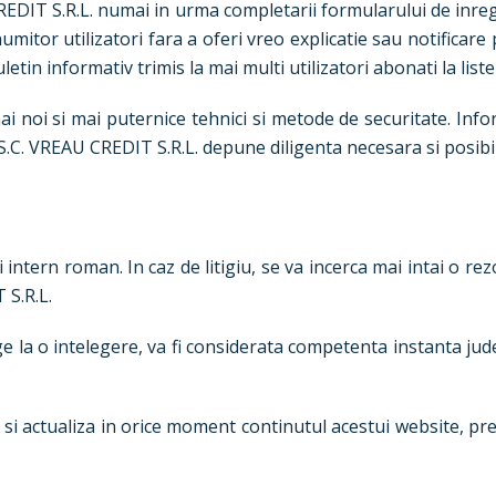
REDIT S.R.L. numai in urma completarii formularului de inregi
numitor utilizatori fara a oferi vreo explicatie sau notificare
in informativ trimis la mai multi utilizatori abonati la listel
ai noi si mai puternice tehnici si metode de securitate. Infor
ui. S.C. VREAU CREDIT S.R.L. depune diligenta necesara si posib
intern roman. In caz de litigiu, se va incerca mai intai o re
 S.R.L.
e la o intelegere, va fi considerata competenta instanta jud
si actualiza in orice moment continutul acestui website, prec