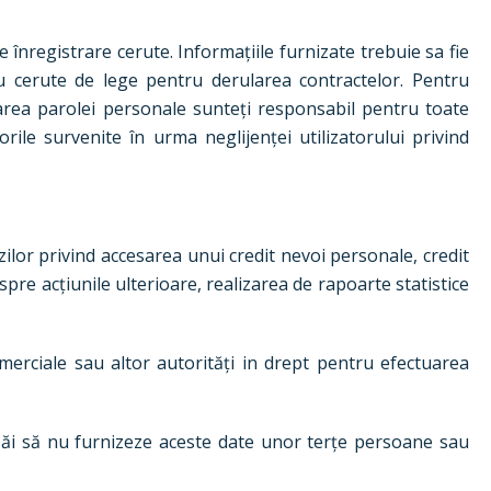
 înregistrare cerute. Informațiile furnizate trebuie sa fie
au cerute de lege pentru derularea contractelor. Pentru
zarea parolei personale sunteți responsabil pentru toate
ile survenite în urma neglijenței utilizatorului privind
lor privind accesarea unui credit nevoi personale, credit
pre acțiunile ulterioare, realizarea de rapoarte statistice
omerciale sau altor autorități in drept pentru efectuarea
or săi să nu furnizeze aceste date unor terțe persoane sau