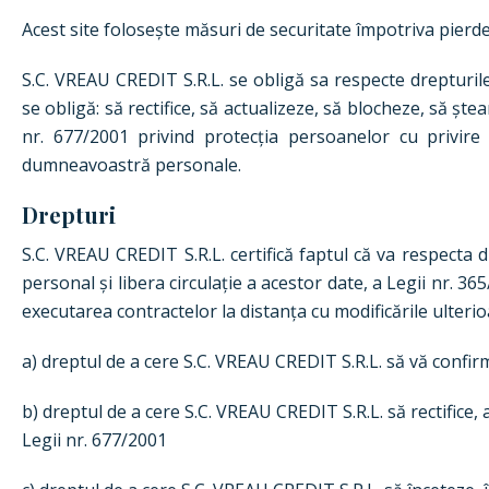
Acest site folosește măsuri de securitate împotriva pierderii
S.C. VREAU CREDIT S.R.L. se obligă sa respecte drepturi
se obligă: să rectifice, să actualizeze, să blocheze, să ș
nr. 677/2001 privind protecția persoanelor cu privire 
dumneavoastră personale.
Drepturi
S.C. VREAU CREDIT S.R.L. certifică faptul că va respecta 
personal și libera circulație a acestor date, a Legii nr. 
executarea contractelor la distanța cu modificările ulter
a) dreptul de a cere S.C. VREAU CREDIT S.R.L. să vă confi
b) dreptul de a cere S.C. VREAU CREDIT S.R.L. să rectifice,
Legii nr. 677/2001