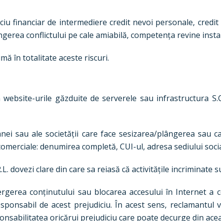
iciu financiar de intermediere credit nevoi personale, credit 
stingerea conflictului pe cale amiabilă, competența revine ins
umă în totalitate aceste riscuri.
n website-urile găzduite de serverele sau infrastructura 
nei sau ale societății care face sesizarea/plângerea sau car
comerciale: denumirea completă, CUI-ul, adresa sediului soci
. dovezi clare din care sa reiasă că activitățile incriminate s
ergerea conținutului sau blocarea accesului în Internet a 
responsabil de acest prejudiciu. În acest sens, reclamantul 
onsabilitatea oricărui prejudiciu care poate decurge din acea