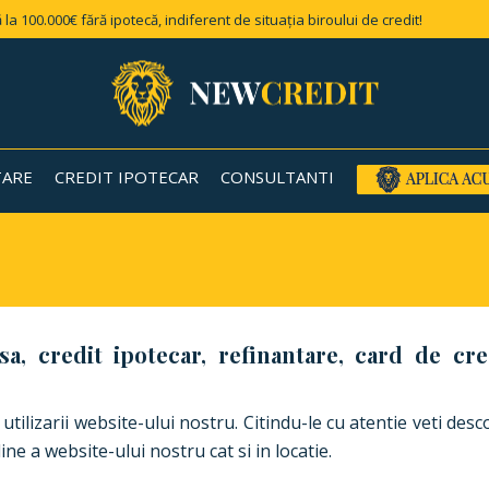
 la 100.000€ fără ipotecă, indiferent de situația biroului de credit!
TARE
CREDIT IPOTECAR
CONSULTANTI
sa, credit ipotecar, refinantare, card de cr
izarii website-ului nostru. Citindu-le cu atentie veti desco
ine a website-ului nostru cat si in locatie.