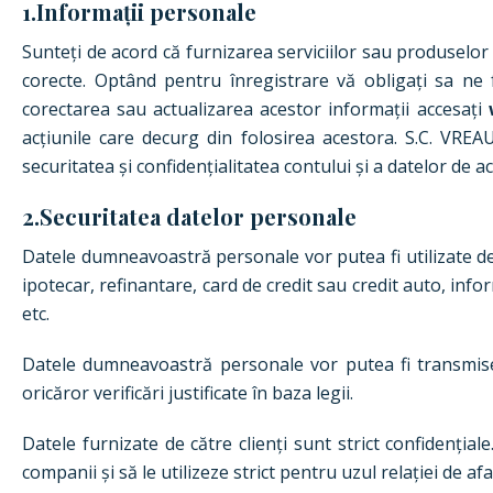
1.Informații personale
Sunteți de acord că furnizarea serviciilor sau produselor 
corecte. Optând pentru înregistrare vă obligați sa ne 
corectarea sau actualizarea acestor informații accesați
acțiunile care decurg din folosirea acestora. S.C. VREA
securitatea și confidențialitatea contului și a datelor de ac
2.Securitatea datelor personale
Datele dumneavoastră personale vor putea fi utilizate de
ipotecar, refinantare, card de credit sau credit auto, inf
etc.
Datele dumneavoastră personale vor putea fi transmise au
oricăror verificări justificate în baza legii.
Datele furnizate de către clienți sunt strict confidenția
companii și să le utilizeze strict pentru uzul relației de af