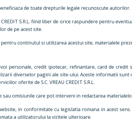
beneficiaza de toate drepturile legale recunoscute autorilor.
AU CREDIT S.R.L. fiind liber de orice raspundere pentru eventu
lor de pe acest site.
entru continutul si utilizarea acestui site, materialele prezen
i personale, credit ipotecar, refinantare, card de credit sa
alizarii diverselor pagini ale site-ului. Aceste informatii sunt
rviciilor oferite de S.C. VREAU CREDIT S.R.L.
 sau omisiunile care pot interveni in redactarea materialelor
ebsite, in conformitate cu legislatia romana in acest sens. S
mata a utilizatorului la vizitele ulterioare.